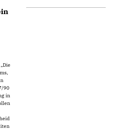
ein
 „Die
mms,
un
77/90
ng in
ollen
heid
iten