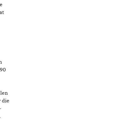
e
at
n
/90
alen
 die
-
.