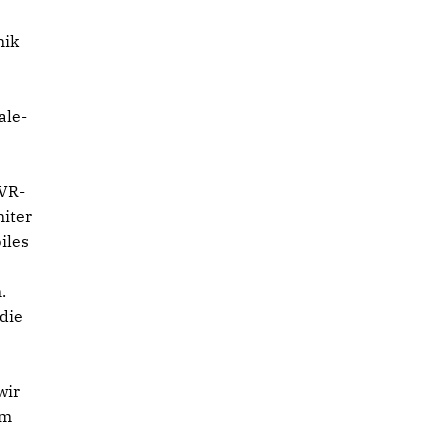
nik
ale-
LVR-
iter
iles
.
die
wir
em