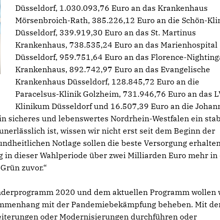
Düsseldorf, 1.030.093,76 Euro an das Krankenhaus
Mörsenbroich-Rath, 385.226,12 Euro an die Schön-Kli
Düsseldorf, 339.919,30 Euro an das St. Martinus
Krankenhaus, 738.535,24 Euro an das Marienhospital
Düsseldorf, 959.751,64 Euro an das Florence-Nighting
Krankenhaus, 892.742,97 Euro an das Evangelische
Krankenhaus Düsseldorf, 128.845,72 Euro an die
Paracelsus-Klinik Golzheim, 731.946,76 Euro an das 
Klinikum Düsseldorf und 16.507,39 Euro an die Johann
in sicheres und lebenswertes Nordrhein-Westfalen ein stab
erlässlich ist, wissen wir nicht erst seit dem Beginn der
dheitlichen Notlage sollen die beste Versorgung erhalten
 in dieser Wahlperiode über zwei Milliarden Euro mehr in 
-Grün zuvor.“
onderprogramm 2020 und dem aktuellen Programm wollen 
usammenhang mit der Pandemiebekämpfung beheben. Mit d
eiterungen oder Modernisierungen durchführen oder