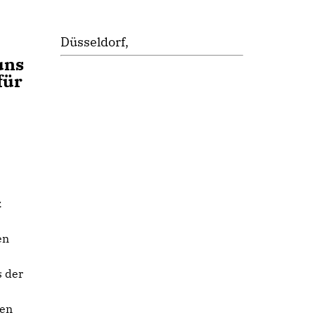
Düsseldorf,
uns
für
z
en
 der
ken