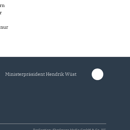
ern
r
 nur
Ministerpräsident Hendrik Wüst
Realisation: Sharkness Media GmbH & Co. KG