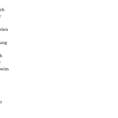
ich
r
elen
gung
ch
r
beim
er