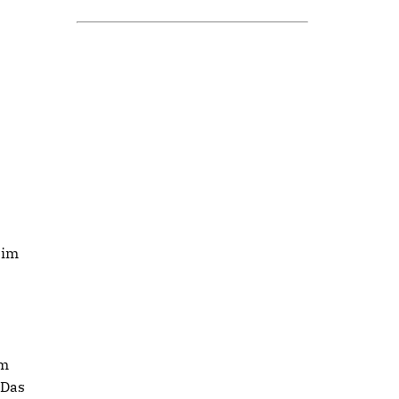
eim
mm
 Das