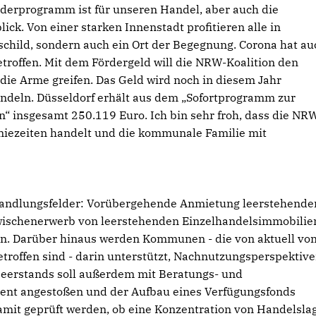
rderprogramm ist für unseren Handel, aber auch die
ick. Von einer starken Innenstadt profitieren alle in
eschild, sondern auch ein Ort der Begegnung. Corona hat au
etroffen. Mit dem Fördergeld will die NRW-Koalition den
ie Arme greifen. Das Geld wird noch in diesem Jahr
andeln. Düsseldorf erhält aus dem „Sofortprogramm zur
“ insgesamt 250.119 Euro. Ich bin sehr froh, dass die NR
emiezeiten handelt und die kommunale Familie mit
andlungsfelder: Vorübergehende Anmietung leerstehende
ischenerwerb von leerstehenden Einzelhandelsimmobilie
. Darüber hinaus werden Kommunen - die von aktuell vo
troffen sind - darin unterstützt, Nachnutzungsperspektive
eerstands soll außerdem mit Beratungs- und
nt angestoßen und der Aufbau eines Verfügungsfonds
amit geprüft werden, ob eine Konzentration von Handelsla