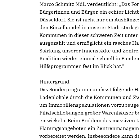
Marco Schmitz MdL verdeutlicht: „Das Fö
Bürgerinnen und Bürger, ein echter Lichtbl
Düsseldorf. Sie ist nicht nur ein Aushäng
den Einzelhandel in unserer Stadt stark g
Kommunen in dieser schweren Zeit unter d
ausgezahlt und ermöglicht ein rasches H
Stärkung unserer Innenstädte und Zentren
Koalition wieder einmal schnell in Pand
Hilfsprogrammen fest im Blick hat.“
Hintergrund:
Das Sonderprogramm umfasst folgende H
Ladenlokale durch die Kommunen und Zw
um Immobilienspekulationen vorzubeugen
Filialschließungen großer Warenhäuser be
entwickeln. Beim Problem des massiven L
Planungsangeboten ein Zentrenmanageme
vorbereitet werden. Insbesondere kann d