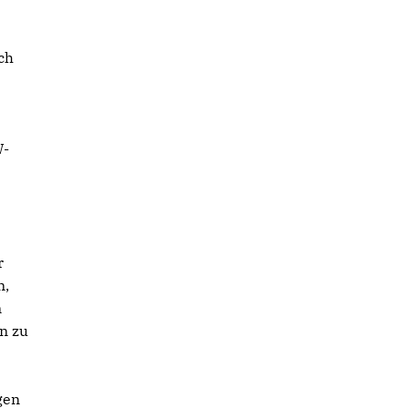
ch
W-
r
n,
n
n zu
gen