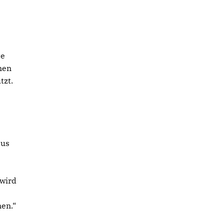
te
nen
tzt.
aus
 wird
en.“