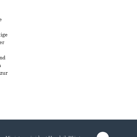
e
tige
er
and
n
 zur