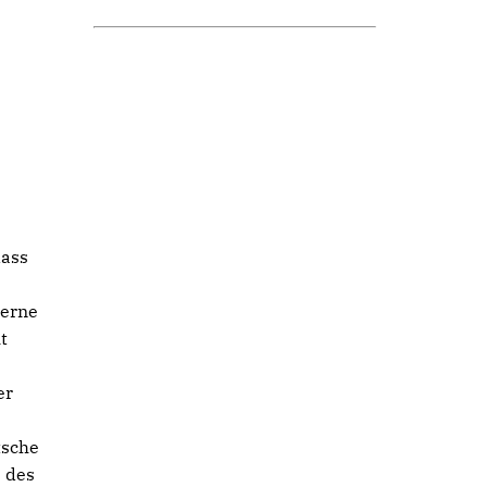
dass
derne
t
er
tsche
e des