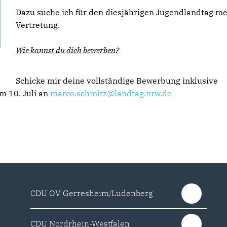
Dazu suche ich für den diesjährigen Jugendlandtag m
Vertretung.
Wie kannst du dich bewerben?
Schicke mir deine vollständige Bewerbung inklusive
m 10. Juli an
marco.schmitz@landtag.nrw.de
CDU OV Gerresheim/Ludenberg
CDU Nordrhein-Westfalen