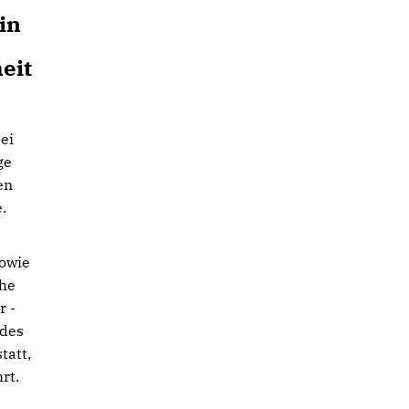
in
eit
ei
ge
en
.
sowie
che
r -
 des
tatt,
rt.