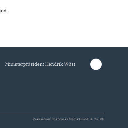
ind.
Ministerpräsident Hendrik Wüst
Realisation: Sharkness Media GmbH & Co. KG