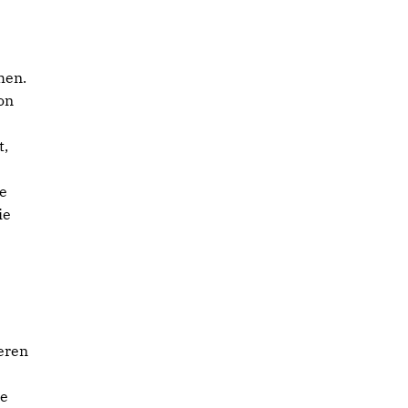
hen.
on
t,
e
ie
eren
ge