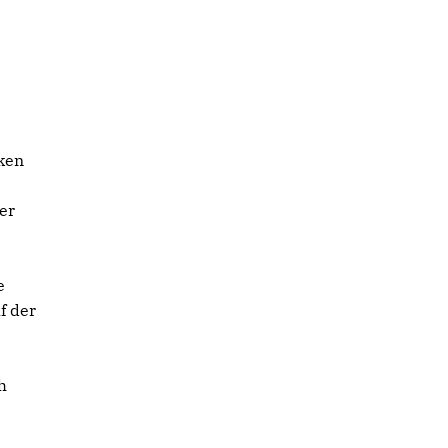
ken
er
e
f der
h