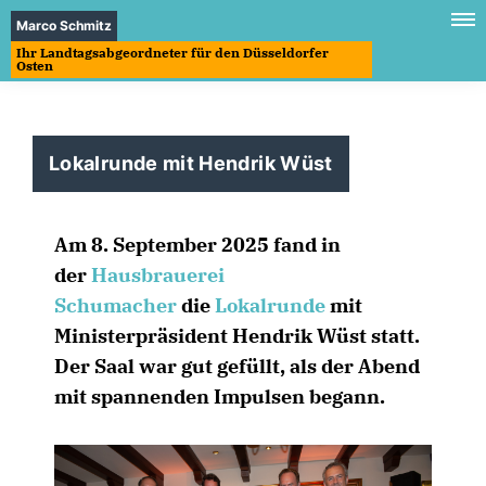
Marco Schmitz
Ihr Landtagsabgeordneter für den Düsseldorfer
Osten
Lokalrunde mit Hendrik Wüst
Am 8. September 2025 fand in
der
Hausbrauerei
Schumacher
die
Lokalrunde
mit
Ministerpräsident Hendrik Wüst statt.
Der Saal war gut gefüllt, als der Abend
mit spannenden Impulsen begann.