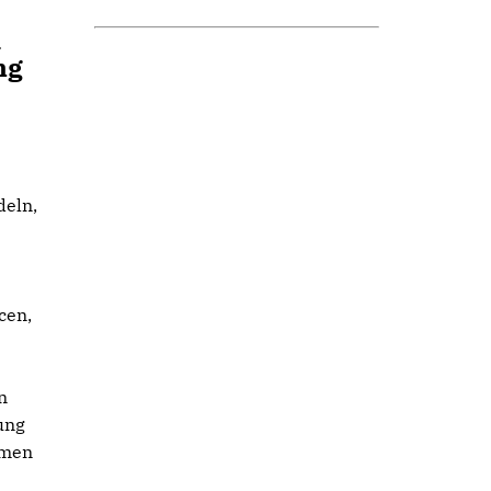
d
ng
deln,
cen,
n
ung
emen