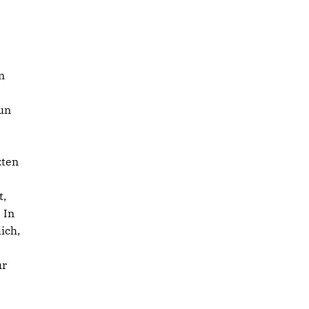
n
nun
zten
t,
 In
ich,
ür