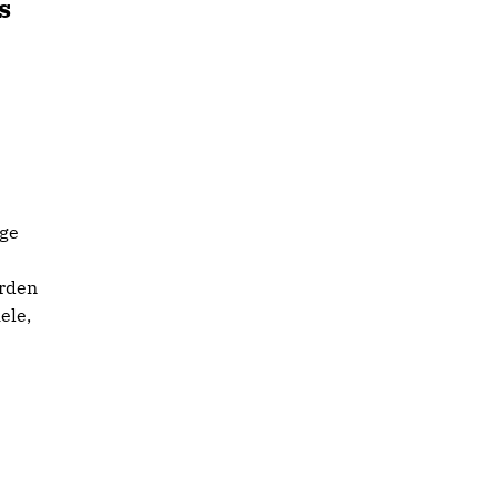
s
age
urden
ele,