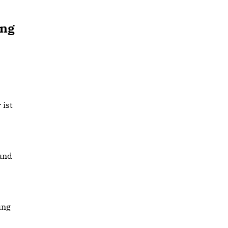
ung
 ist
und
ung