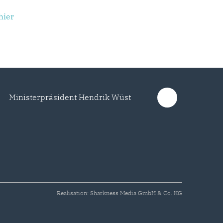
hier
Ministerpräsident Hendrik Wüst
Realisation: Sharkness Media GmbH & Co. KG