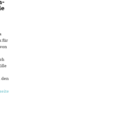
n-
ie
a
 für
 von
uch
ülle
n den
seite