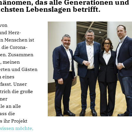
hänomen, das alle Generationen und
chsten Lebenslagen betrifft.
 von
und Herz-
en Menschen ist
 die Corona-
men. Zusammen
n, meinen
erten und Gästen
 eines
fasst. Unser
rich die große
iner
le an alle
ass die
 ihr Projekt
wissen möchte,