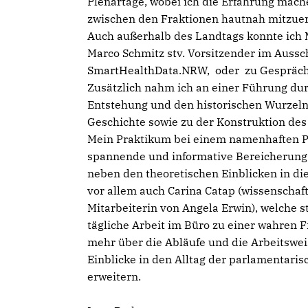
Plenartage, wobei ich die Erfahrung mach
zwischen den Fraktionen hautnah mitzuer
Auch außerhalb des Landtags konnte ich M
Marco Schmitz stv. Vorsitzender im Aussch
SmartHealthData.NRW, oder zu Gesprächs
Zusätzlich nahm ich an einer Führung durc
Entstehung und den historischen Wurzel
Geschichte sowie zu der Konstruktion de
Mein Praktikum bei einem namenhaften Pol
spannende und informative Bereicherung.
neben den theoretischen Einblicken in die
vor allem auch Carina Catap (wissenschaft
Mitarbeiterin von Angela Erwin), welche s
tägliche Arbeit im Büro zu einer wahren
mehr über die Abläufe und die Arbeitswei
Einblicke in den Alltag der parlamentaris
erweitern.