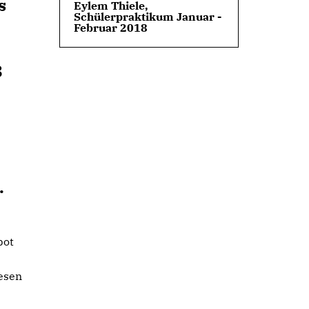
s
Eylem Thiele,
Schülerpraktikum Januar -
Februar 2018
8
.
bot
iesen