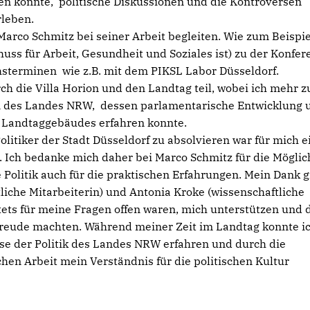
en konnte, politische Diskussionen und die Kontroversen
leben.
arco Schmitz bei seiner Arbeit begleiten. Wie zum Beispie
uss für Arbeit, Gesundheit und Soziales ist) zu der Konfer
terminen wie z.B. mit dem PIKSL Labor Düsseldorf.
h die Villa Horion und den Landtag teil, wobei ich mehr z
n des Landes NRW, dessen parlamentarische Entwicklung 
s Landtaggebäudes erfahren konnte.
itiker der Stadt Düsseldorf zu absolvieren war für mich e
 Ich bedanke mich daher bei Marco Schmitz für die Möglic
 Politik auch für die praktischen Erfahrungen. Mein Dank gi
liche Mitarbeiterin) und Antonia Kroke (wissenschaftliche
tets für meine Fragen offen waren, mich unterstützen und 
 Freude machten. Während meiner Zeit im Landtag konnte i
se der Politik des Landes NRW erfahren und durch die
chen Arbeit mein Verständnis für die politischen Kultur