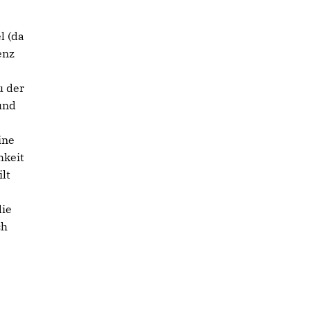
l (da
enz
u der
und
ine
hkeit
lt
die
ch