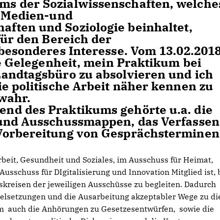
s der Sozialwissenschaften, welche
, Medien-und
ften und Soziologie beinhaltet,
für den Bereich der
 besonderes Interesse. Vom 13.02.201
ie Gelegenheit, mein Praktikum bei
andtagsbüro zu absolvieren und ich
ie politische Arbeit näher kennen zu
wahr.
nd des Praktikums gehörte u.a. die
 und Ausschussmappen, das Verfassen
Vorbereitung von Gesprächsterminen
rbeit, Gesundheit und Soziales, im Ausschuss für Heimat,
schuss für DIgitalisierung und Innovation Mitglied ist, 
tskreisen der jeweiligen Ausschüsse zu begleiten. Dadurch
Zielsetzungen und die Ausarbeitung akzeptabler Wege zu d
m auch die Anhörungen zu Gesetzesentwürfen, sowie die